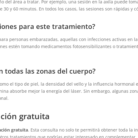
 del área a tratar. Por ejemplo, una sesión en la axila puede to
e 30 y 60 minutos. En todos los casos, las sesiones son rápidas y 
ciones para este tratamiento?
ara personas embarazadas, aquellas con infecciones activas en la z
enes estén tomando medicamentos fotosensibilizantes o tratamient
n todas las zonas del cuerpo?
o el tipo de piel, la densidad del vello y la influencia hormonal en
anina absorbe mejor la energía del láser. Sin embargo, algunas zo
onal.
ción gratuita
ación gratuita
. Esta consulta no solo te permitirá obtener toda la i
otros tratamientos que podrías estar interesado en complementar.